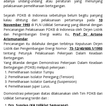
adanya undang-undang atau peraturan yang menunjang
pelaksanaan pemeliharaan bertegangan.
Sejarah PDKB di Indonesia sebetulnya belum begitu panjang
kalau dihitung dari pelaksanaan pertamanya pada
10
November 1993
di PLN Udiklat Semarang yang dikenal dengan
Pencanangan Pelaksanaan PDKB di Indonesia oleh Dirjen Listrik
dan Pengembangan Energi waktu itu,
Prof Dr Artono
Arismunandar
.
Pencanangan itu didahului dengan terbitnya Keputusan Dirjen
Listrik dan Pengembangan Energi Nomor :
73-12/40/600.1/1993
tentang Petunjuk Pelaksanaan Pekerjaan Dalam Keadaan
Bertegangan.
Yang ditandai dengan Demonstrasi Pekerjaan Dalam Keadaan
Bertegangan (PDKB) meliputi pekerjaan :
Pemeliharaan Isolator Tumpu
Pemeliharaan Isolator Penegang (Tension)
Pemeliharaan Isolator Gantung (Suspension)
Pemeliharaaan Juper Lurus.
Domonstrasi pekerjaan diatas dilaksanakan oleh Tim PDKB dari
Udiklat Semarang terdiri dari :
Drs. Supriyo (KA Udiklat Semarang)