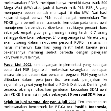
melaksanakan PDKB meskipun hanya memiliki daya listrik 500
Mega Watt (MW) atau jauh di bawah milik PLN P3B JB yang
mempunyai beban puncak mencapai 16 ribu MW. Dari hasil
kajian di dapat bahwa PLN sudah sangat memerlukan Tim
PDKB guna pemeliharaan transmisi, kemudian pada tahap awal
manajemen berpendapat diperlukan sedikitnya personil baru
sebanyak empat grup yang masing-masing terdiri 6-7 orang
sehingga diperlukan sebanyak 24 orang tenaga inti. Mereka yang
akan disaring dalam rekrutmen personil PDKB Transmisi ini
harus memenuhi kualifikasi yang relatif ketat karena jenis
pekerjaannya memang sedikit berbeda dengan pekerjaan
karyawan PLN lainnya.
Pada Mei 2003
, tim bayangan implementasi yang sebagian
besar dari P3B juga telah melakukan serangkaian persiapan
antara lain pendataan dan pencarian pegawai PLN yang untuk
dilibatkan dalam pekerjaan itu, termasuk penjajakan ke
sejumlah pegawai yang terlibat di PDKB Distribusi. Dari langkah
tersebut akhirnya, dihasilkan gambaran kebutuhan SDM awal
dari PDKB Transmisi ini yakni sebanyak
36 personil SDM baru
.
Sejak 30 juni sampai dengan 4 juli 2003
Tim Implementasi
melaksanakan benchmark ke
PT.Caltex Pasifik Indonesia
,