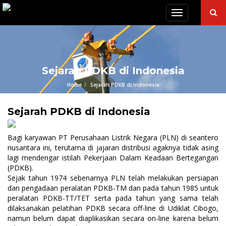
Toggle
navigation
Sejarah PDKB di Indonesia
Home
Sejarah PDKB di Indonesia
Sejarah PDKB di Indonesia
Bagi karyawan PT Perusahaan Listrik Negara (PLN) di seantero
nusantara ini, terutama di jajaran distribusi agaknya tidak asing
lagi mendengar istilah Pekerjaan Dalam Keadaan Bertegangan
(PDKB).
Sejak tahun 1974 sebenarnya PLN telah melakukan persiapan
dan pengadaan peralatan PDKB-TM dan pada tahun 1985 untuk
peralatan PDKB-TT/TET serta pada tahun yang sama telah
dilaksanakan pelatihan PDKB secara off-line di Udiklat Cibogo,
namun belum dapat diaplikasikan secara on-line karena belum