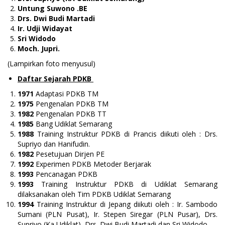
Untung Suwono .BE
Drs. Dwi Budi Martadi
Ir. Udji Widayat
Sri Widodo
Moch. Jupri.
(Lampirkan foto menyusul)
Daftar Sejarah PDKB
1971
Adaptasi PDKB TM
1975
Pengenalan PDKB TM
1982
Pengenalan PDKB TT
1985
Bang Udiklat Semarang
1988
Training Instruktur PDKB di Prancis diikuti oleh : Drs.
Supriyo dan Hanifudin.
1982
Pesetujuan Dirjen PE
1992
Experimen PDKB Metoder Berjarak
1993
Pencanagan PDKB
1993
Training Instruktur PDKB di Udiklat Semarang
dilaksanakan oleh Tim PDKB Udiklat Semarang
1994
Training Instruktur di Jepang diikuti oleh : Ir. Sambodo
Sumani (PLN Pusat), Ir. Stepen Siregar (PLN Pusar), Drs.
Supriyo (Ka Udiklat), Drs. Dwi Budi Martadi dan Sri Widodo.