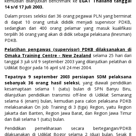
kemudian dilanjutkan benchmark ke
EGAT Thailand tanggal
14 s/d 17 juli 2003.
Dalam proses seleksi dari 36 orang pegawai PLN yang berminat
di dapat 10 orang untuk dididik menjadi supervisor PDKB,
sedangkan dari 400 orang pelamar yang masuk kualifikasi
terpilih 36 orang yang akan di didik sebagai pelaksana (linesman)
PDKB.
Pelatihan pengawas (supervisor) PDKB dilaksanakan di
Omaka Training Centre - New Zealand
selama 25 hari dari
tanggal 3 juli s/d 9 september 2003 yang dilanjutkan pelatihan di
Udiklat Bogor pada 16 april s/d 24 mei 2004.
Tepatnya 9 september 2003 persiapan SDM pelaksana
sebanyak 36 orang hasil seleksi
, yang diawali pendidikan
kesamaptaan selama 1 (satu) bulan di SPN Banyu Biru,
dilanjutkan pendidikan transmisi off-line di Udiklat Semarang
selama 6 (enam) bulan, kemudian para calon pelaksana PDKB
melaksanakan On Job Training di 3 (tiga) Region, yaitu Region
Jakarta dan Banten, Region Jawa Barat, dan Region Jawa Timur
dan Bali selama 1 (satu) bulan.
Pendidikan pemeliharaan secara bertegangan/PDKB
dilaksanakan di Udiklat Bogor selama 2 (dua) bulan. Sejak 8