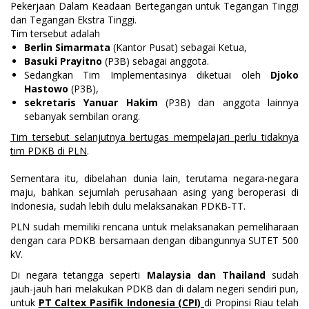
Pekerjaan Dalam Keadaan Bertegangan untuk Tegangan Tinggi
dan Tegangan Ekstra Tinggi.
Tim tersebut adalah
Berlin Simarmata
(Kantor Pusat) sebagai Ketua,
Basuki Prayitno
(P3B) sebagai anggota.
Sedangkan Tim Implementasinya diketuai oleh
Djoko
Hastowo
(P3B),
sekretaris Yanuar Hakim
(P3B) dan anggota lainnya
sebanyak sembilan orang.
Tim tersebut selanjutnya bertugas mempelajari perlu tidaknya
tim PDKB di PLN
.
Sementara itu, dibelahan dunia lain, terutama negara-negara
maju, bahkan sejumlah perusahaan asing yang beroperasi di
Indonesia, sudah lebih dulu melaksanakan PDKB-TT.
PLN sudah memiliki rencana untuk melaksanakan pemeliharaan
dengan cara PDKB bersamaan dengan dibangunnya SUTET 500
kV.
Di negara tetangga seperti
Malaysia dan Thailand
sudah
jauh-jauh hari melakukan PDKB dan di dalam negeri sendiri pun,
untuk
PT Caltex Pasifik Indonesia (CPI)
di Propinsi Riau telah